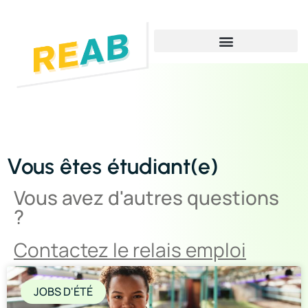
Vous cherchez un emploi
Vous cherchez une formation
Vous cherchez un dispositif d’insertion
Vous êtes étudiant(e)
Vous avez d'autres questions
?
Contactez le relais emploi
JOBS D'ÉTÉ