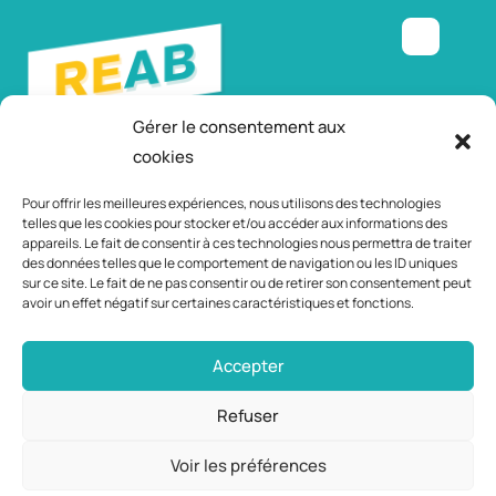
Gérer le consentement aux
cookies
Relais Emploi
– Mairie d’Andrézieux-Bouthéon
Service Animation citoyenne et partenariale, coordination
Pour offrir les meilleures expériences, nous utilisons des technologies
jeunesse
telles que les cookies pour stocker et/ou accéder aux informations des
appareils. Le fait de consentir à ces technologies nous permettra de traiter
Avenue du parc – 42160 Andrézieux-Bouthéon
des données telles que le comportement de navigation ou les ID uniques
Tél. : 04 77 55 90 85 – Port : 06 89 11 27 03
sur ce site. Le fait de ne pas consentir ou de retirer son consentement peut
avoir un effet négatif sur certaines caractéristiques et fonctions.
Accepter
Refuser
Voir les préférences
Mentions légales