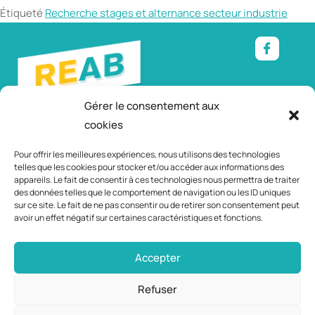
Étiqueté
Recherche stages et alternance secteur industrie
Gérer le consentement aux
cookies
Relais Emploi
– Mairie d’Andrézieux-Bouthéon
Service Animation citoyenne et partenariale, coordination
Pour offrir les meilleures expériences, nous utilisons des technologies
jeunesse
telles que les cookies pour stocker et/ou accéder aux informations des
appareils. Le fait de consentir à ces technologies nous permettra de traiter
Avenue du parc – 42160 Andrézieux-Bouthéon
des données telles que le comportement de navigation ou les ID uniques
Tél. : 04 77 55 90 85 – Port : 06 89 11 27 03
sur ce site. Le fait de ne pas consentir ou de retirer son consentement peut
avoir un effet négatif sur certaines caractéristiques et fonctions.
Accepter
Refuser