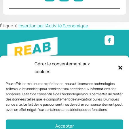
Étiqueté
Insertion par l'Activité Economique
Gérer le consentement aux
cookies
Relais Emploi
– Mairie d’Andrézieux-Bouthéon
Service Animation citoyenne et partenariale, coordination
Pour offrir les meilleures expériences, nous utilisons des technologies
jeunesse
telles que les cookies pour stocker et/ou accéder aux informations des
appareils. Le fait de consentir à ces technologies nous permettra de traiter
Avenue du parc – 42160 Andrézieux-Bouthéon
des données telles que le comportement de navigation ou les ID uniques
Tél. : 04 77 55 90 85 – Port : 06 89 11 27 03
sur ce site. Le fait de ne pas consentir ou de retirer son consentement peut
avoir un effet négatif sur certaines caractéristiques et fonctions.
Accepter