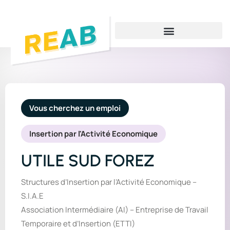
Vous cherchez un emploi
Vous cherchez une formation
Vous cherchez un dispositif d’insertion
Vous cherchez un emploi
Insertion par l'Activité Economique
UTILE SUD FOREZ
Structures d’Insertion par l’Activité Economique –
S.I.A.E
Association Intermédiaire (AI) – Entreprise de Travail
Temporaire et d’Insertion (ETTI)